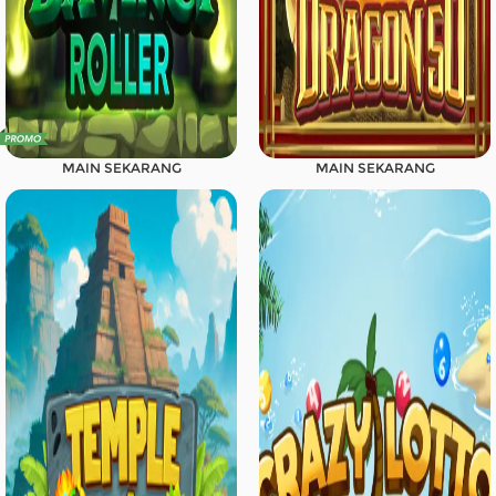
MAIN SEKARANG
MAIN SEKARANG