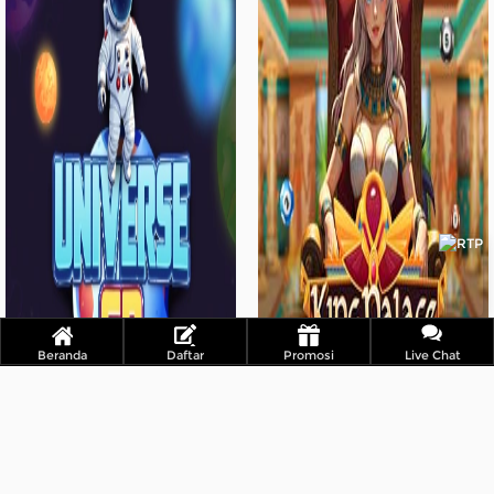
Beranda
Daftar
Promosi
Live Chat
MAIN SEKARANG
MAIN SEKARANG