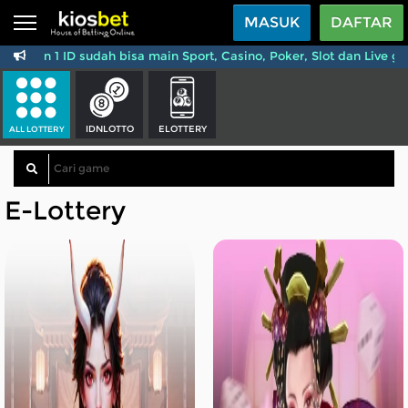
Beranda
MASUK
DAFTAR
an 1 ID sudah bisa main Sport, Casino, Poker, Slot dan Live games
Sports
BARU
PROMO
Live Casino
BARU
IDNLOTTO
ELOTTERY
IDNPoker
ALL LOTTERY
BARU
Slots
PROMO
E-Lottery
IDNLIVE
BARU
Stream N Spin
Arcade
PROMO
Table Games
Lottery
BARU
PROMO
Referral