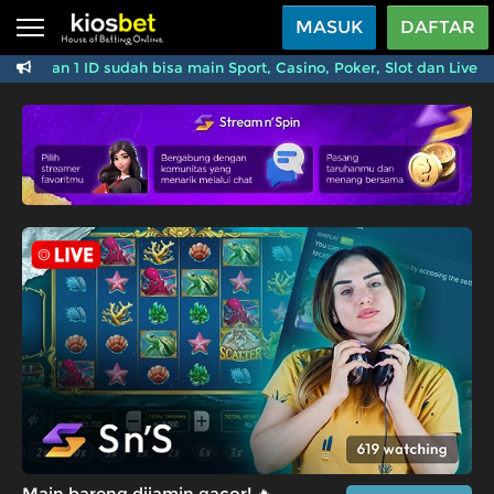
Beranda
MASUK
DAFTAR
Dengan 1 ID sudah bisa main Sport, Casino, Poker, Slot dan Live 
Sports
BARU
PROMO
Live Casino
BARU
IDNPoker
BARU
Slots
PROMO
IDNLIVE
BARU
Stream N Spin
Arcade
PROMO
Table Games
Lottery
BARU
PROMO
Referral
Main bareng dijamin gacor! 🔥