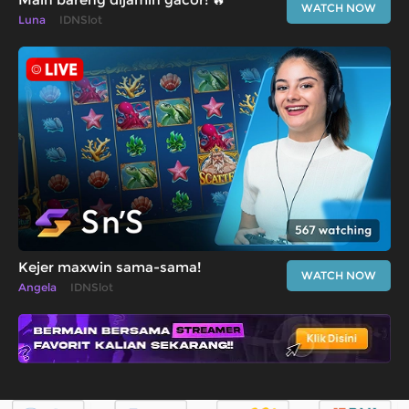
WATCH NOW
Luna
IDNSlot
Promosi
Hubungi Kami
Live Chat
Pengaduan Customer
Pilih Bahasa:
Kejer maxwin sama-sama!
MASUK
DAFTAR
WATCH NOW
Angela
IDNSlot
&copy; KIOSBET: Situs Judi Bola dan Slot Gacor
Terpercaya. Hak Cipta Dilindungi.