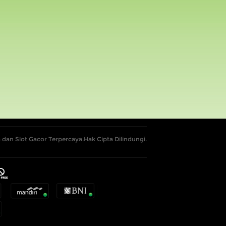
 dan Slot Gacor Terpercaya.Hak Cipta Dilindungi.