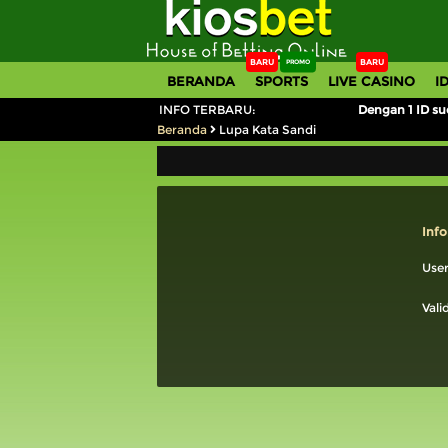
BARU
BARU
PROMO
BERANDA
SPORTS
LIVE CASINO
I
INFO TERBARU:
Dengan 1 ID suda
Beranda
Lupa Kata Sandi
Info
Use
Valid