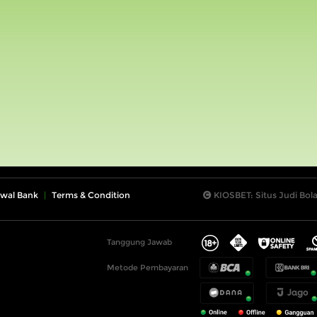
wal Bank
|
Terms & Condition
KIOSBET: Situs Judi Bola
Tanggung Jawab
Metode Pembayaran