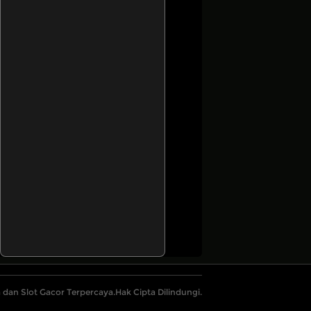
 dan Slot Gacor Terpercaya.Hak Cipta Dilindungi.