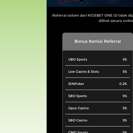
Referral sistem dari KIOSBET ONE ID tidak d
dilihat secara onl
Bonus Komisi Referral
UBO Sports
5%
Live Casino & Slots
5%
IDNPoker
0.2%
SBO Sports
5%
Opus Casino
5%
SBO Casino
5%
CMD Sports
5%